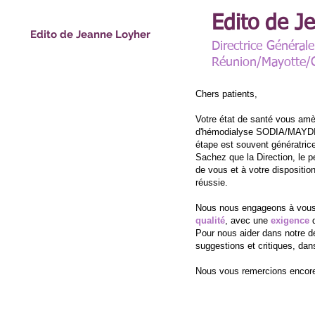
Présentation
Présentation
Edito de J
Edito de Jeanne Loyher
Edito de Jeanne Loyher
Directrice Général
Qualité
Réunion/Mayotte/
Les équipes
Insuffisance rénale et dialyse
Chers patients,
Votre état de santé vous amè
Les équipes SODIA
d'hémodialyse
SODIA/MAYDIA.
étape
est souvent génératrice
Sachez que la Direction, le pe
de vous et à votre dispositi
réussie.
Nous nous engageons à vous 
qualité
, avec une
exigence
d
Pour nous aider dans notre d
suggestions et critiques, dan
Nous vous remercions encore